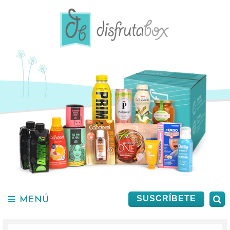
Saltar
al
contenido.
MENÚ
B
SUSCRÍBETE