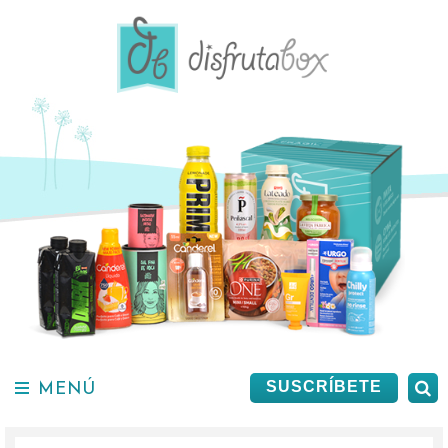
Saltar
al
contenido.
MENÚ
B
SUSCRÍBETE