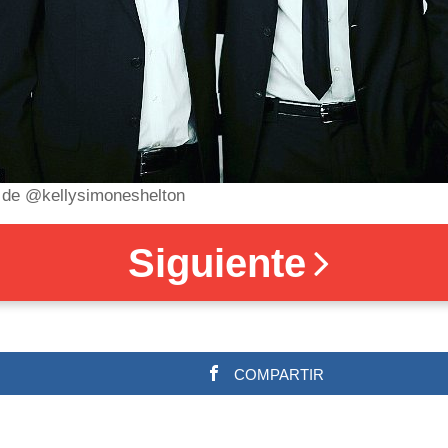
 de @kellysimoneshelton
Siguiente
COMPARTIR