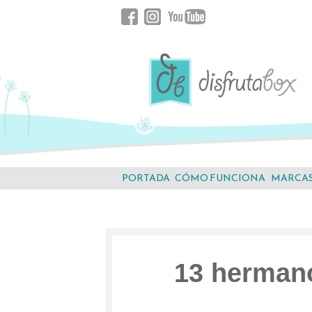
Saltar
Facebook
Instagram
YouTube
al
contenido.
PORTADA
CÓMO FUNCIONA
MARCA
13 herman