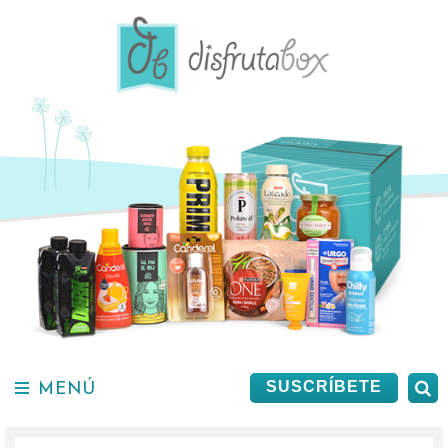
Saltar
al
contenido.
MENÚ
B
SUSCRÍBETE