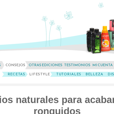
S
CONSEJOS
OTRAS EDICIONES
TESTIMONIOS
MI CUENTA
RECETAS
LIFESTYLE
TUTORIALES
BELLEZA
DI
os naturales para acaba
ronquidos