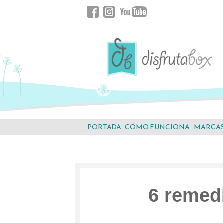
Saltar
Facebook
Instagram
YouTube
al
contenido.
PORTADA
CÓMO FUNCIONA
MARCA
6 remedi