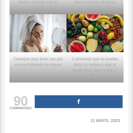
sana y brillante tras el
pies en verano de forma
verano
efectiva
Consejos para tener una piel
5 alimentos que no pueden
sana e hidratada en verano
faltar en verano y que te
ayudarán a llevar mejor el
calor
90
COMPARTIDO
11 MAYO, 2023