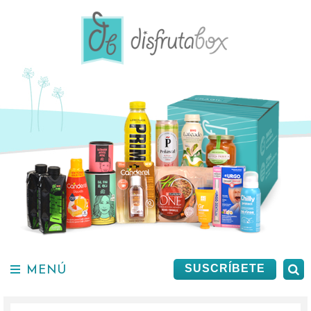
Saltar
al
contenido.
MENÚ
B
SUSCRÍBETE