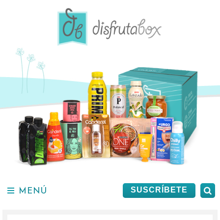
Saltar
al
contenido.
MENÚ
B
SUSCRÍBETE