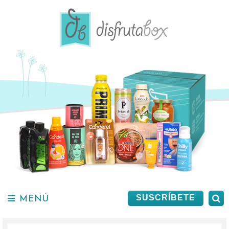
Saltar
al
contenido.
MENÚ
B
SUSCRÍBETE