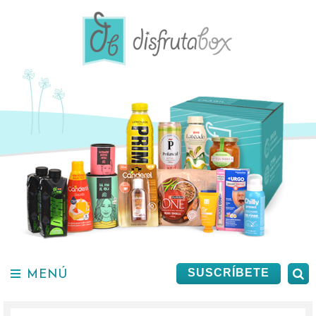
Saltar
al
contenido.
MENÚ
B
SUSCRÍBETE