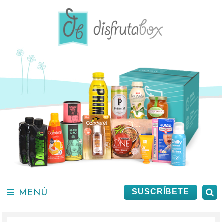
Saltar
al
contenido.
MENÚ
B
SUSCRÍBETE