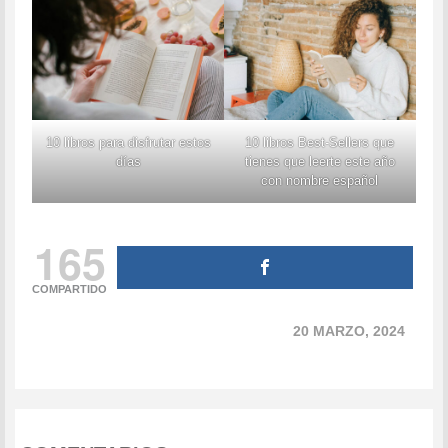
10 libros para disfrutar estos
10 libros Best-Sellers que
días
tienes que leerte este año
con nombre español
165
COMPARTIDO
20 MARZO, 2024