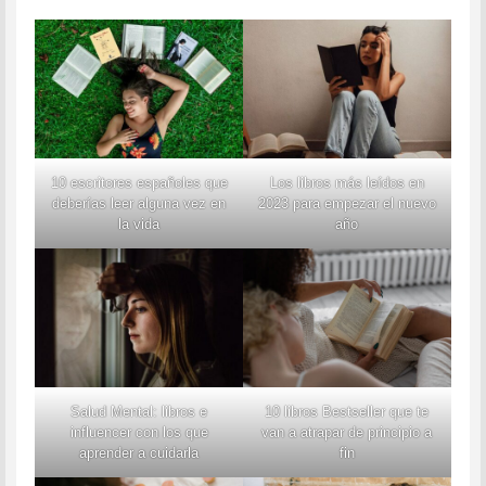
10 escritores españoles que
Los libros más leídos en
deberías leer alguna vez en
2023 para empezar el nuevo
la vida
año
Salud Mental: libros e
10 libros Bestseller que te
influencer con los que
van a atrapar de principio a
aprender a cuidarla
fin