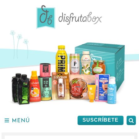
Saltar
al
contenido.
MENÚ
B
SUSCRÍBETE