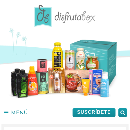
Saltar
al
contenido.
MENÚ
B
SUSCRÍBETE