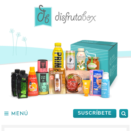
Saltar
al
contenido.
MENÚ
B
SUSCRÍBETE