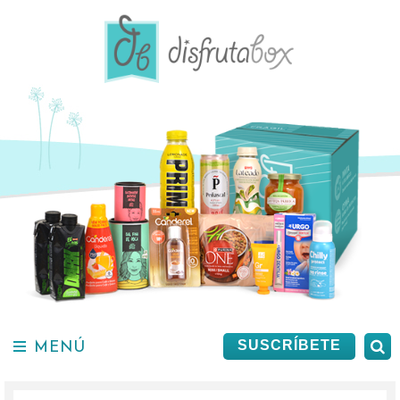
Saltar
al
contenido.
MENÚ
B
SUSCRÍBETE