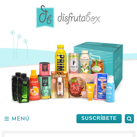
Saltar
al
contenido.
MENÚ
B
SUSCRÍBETE