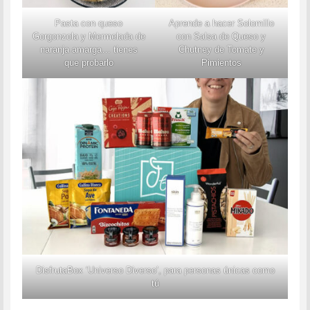
Pasta con queso
Aprende a hacer Solomillo
Gorgonzola y Mermelada de
con Salsa de Queso y
naranja amarga… tienes
Chutney de Tomate y
que probarlo
Pimientos
DisfrutaBox ‘Universo Diverso’, para personas únicas como
tú