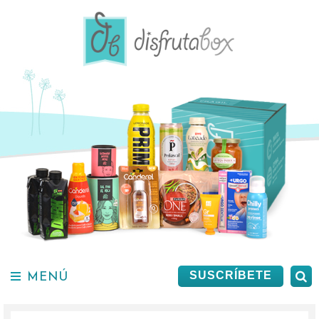
Saltar
al
contenido.
MENÚ
B
SUSCRÍBETE