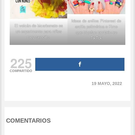
Ideas de anillos Pinterest de
El volcán de bicarbonato es
arcilla polimérica o Fimo
un experimento para niños
que triunfan también en
muy sencillo.
TikTok
225
COMPARTIDO
19 MAYO, 2022
COMENTARIOS