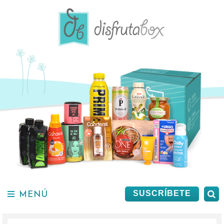
Saltar
al
contenido.
MENÚ
B
SUSCRÍBETE