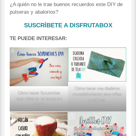
¿A quién no le trae buenos recuerdos este DIY de
pulseras y abalorios?
SUSCRÍBETE A DISFRUTABOX
TE PUEDE INTERESAR:
Cómo hacer una diadema
Cómo hacer Scrunchies
cruzada/turbante para niñas
para niñas (y no tanto) sin
y adultos
coser