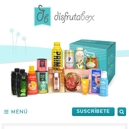
Saltar
al
contenido.
MENÚ
B
SUSCRÍBETE