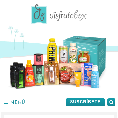
Saltar
al
contenido.
MENÚ
B
SUSCRÍBETE