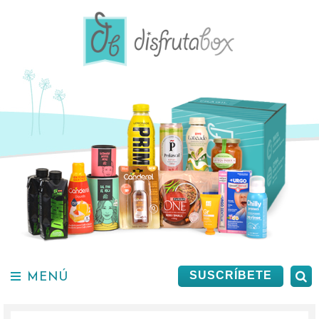
Saltar
al
contenido.
MENÚ
B
SUSCRÍBETE