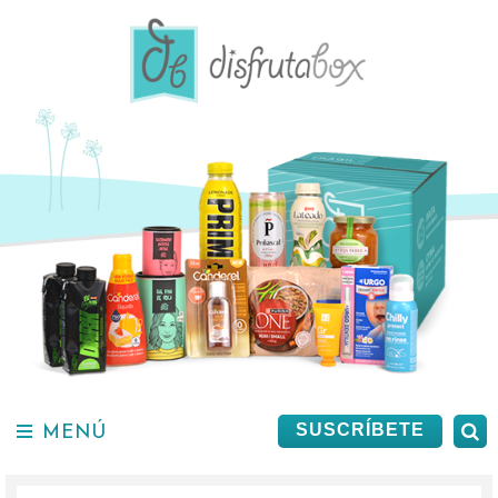
Saltar
al
contenido.
MENÚ
B
SUSCRÍBETE