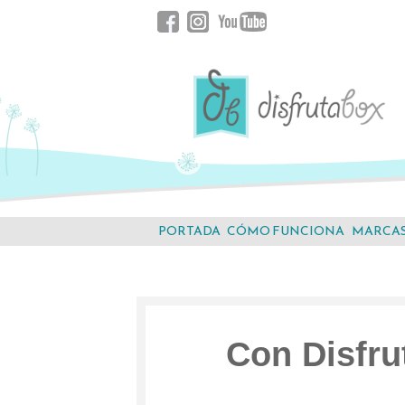
Saltar
Facebook
Instagram
YouTube
al
contenido.
PORTADA
CÓMO FUNCIONA
MARCA
Con Disfru