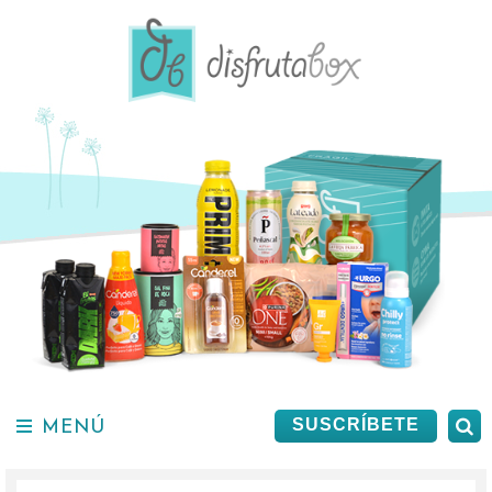
Saltar
al
contenido.
MENÚ
B
SUSCRÍBETE