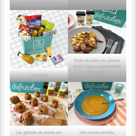
cuidando tu corazón
Alitas de pollo con patatas
en Air Fryer y sazonadores
Carmencita
Live is life
Las galletas de avena son
Una crema sencilla,