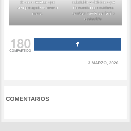
de esas recetas que
saludable y deliciosa que
siempre apetece tener a
demuestra que cuidarse
mano.
también puede ser fácil y
apetecible.
180
COMPARTIDO
3 MARZO, 2026
COMENTARIOS