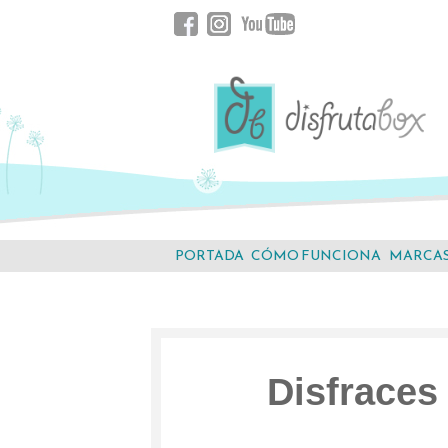
Saltar
Facebook
Instagram
YouTube
al
contenido.
PORTADA
CÓMO FUNCIONA
MARCA
Disfraces