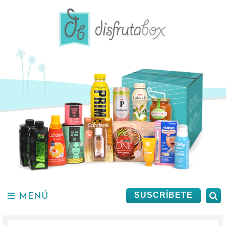
Saltar
al
contenido.
MENÚ
B
SUSCRÍBETE