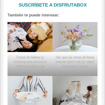
SUSCRÍBETE A DISFRUTABOX
También te puede interesar:
Haz que tus ramos de flores
Trucos de belleza (y
frescas duren más (y mejor)
limpieza) para sacarle el
con estos 5 trucos
máximo partido a tus
productos del baño