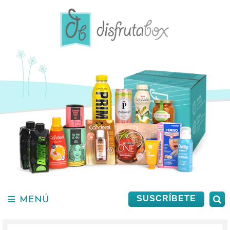
Saltar
al
contenido.
MENÚ
B
SUSCRÍBETE