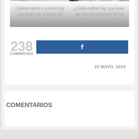
¿Sabes cómo y cuánto hay
¿Cada cuánto hay que lavar
que lavar tus prendas de
los textiles de casa? Si no
ropa?
lo sabes, te lo contamos.
238
COMPARTIDO
20 MAYO, 2019
COMENTARIOS