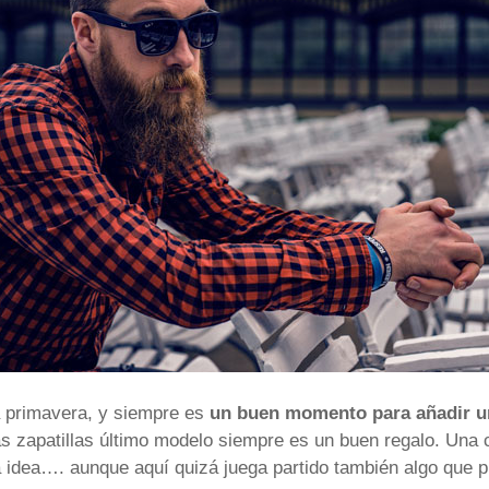
a primavera, y siempre es
un buen momento para añadir u
as zapatillas último modelo siempre es un buen regalo. Una 
idea…. aunque aquí quizá juega partido también algo que p