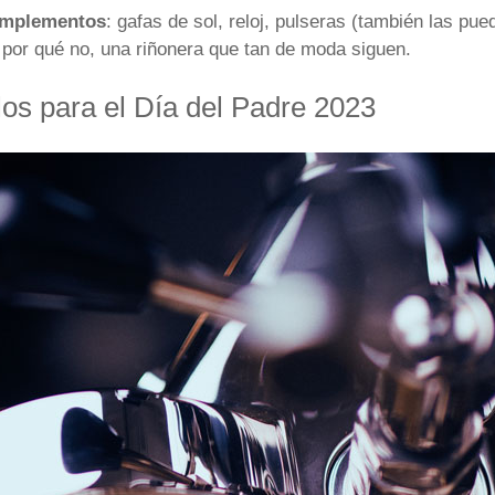
mplementos
: gafas de sol, reloj, pulseras (también las pue
por qué no, una riñonera que tan de moda siguen.
los para el Día del Padre 2023