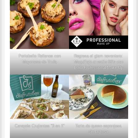
Portobello Rellenos con
Regresa el glam noventero:
Mayonesa de Trufa
Maquillaje al estilo 90’s con
EGO Professional Make Up
Canapés Crujientes “3 en 1”
Tarta de queso esponjosa
sin lactosa