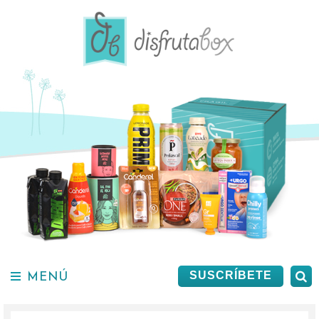
Saltar
al
contenido.
MENÚ
B
SUSCRÍBETE