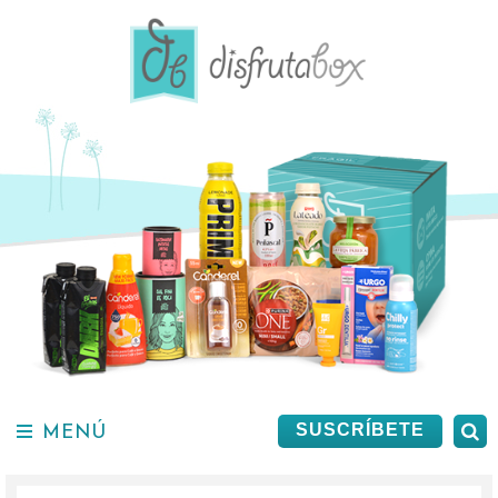
Saltar
al
contenido.
MENÚ
B
SUSCRÍBETE