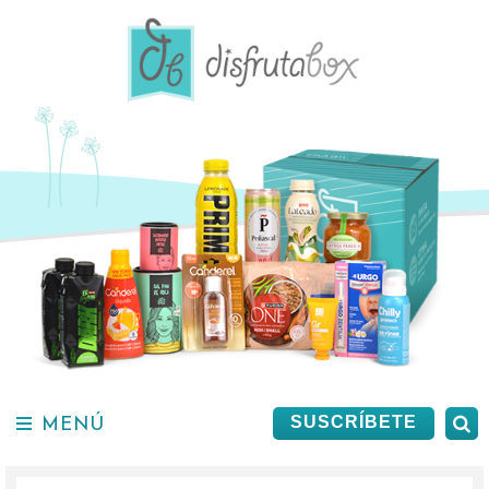
Saltar
al
contenido.
MENÚ
B
SUSCRÍBETE