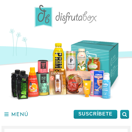
Saltar
al
contenido.
MENÚ
B
SUSCRÍBETE