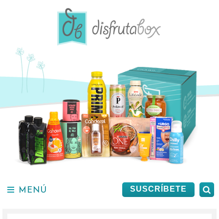
Saltar
al
contenido.
MENÚ
B
SUSCRÍBETE