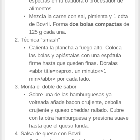
especias en tu batidora o procesador de
alimentos.
Mezcla la carne con sal, pimienta y 1 cdta
de Bovril. Forma
dos bolas compactas
de
125 g cada una.
Técnica “smash”
Calienta la plancha a fuego alto. Coloca
las bolas y aplástalas con una espátula
firme hasta que queden finas. Dóralas
<abbr title=»aprox. un minuto»>1
min</abbr> por cada lado.
Monta el doble de sabor
Sobre una de las hamburguesas ya
volteada añade bacon crujiente, cebolla
crujiente y queso cheddar rallado. Cubre
con la otra hamburguesa y presiona suave
hasta que el queso funda.
Salsa de queso con Bovril