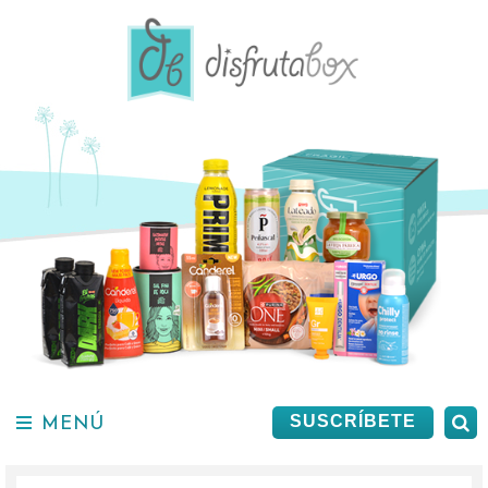
Saltar
al
contenido.
MENÚ
B
SUSCRÍBETE