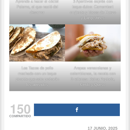
Aprende a hacer el cóctel
3 Aperitivos exprés con
Paloma, el que nació del
toque dulce: Camembert
desamor
crujiente y Tacos de Huevo
y Langostinos
Los Tacos de pollo
Arepas venezolanas y
mechado con un toque
colombianas, la receta con
picante que solo probarán
3 rellenos: Reina Pepiada,
los atrevidos
Cerdo y Queso
150
COMPARTIDO
17 JUNIO, 2025