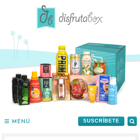
Saltar
al
contenido.
MENÚ
B
SUSCRÍBETE