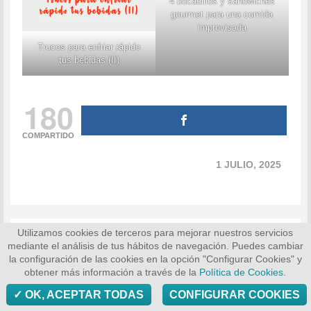
4 bocadillos y sándwiches
gourmet para una comida
improvisada
Trucos para enfriar rápido
tus bebidas (II)
180
COMPARTIDO
1 JULIO, 2025
Utilizamos cookies de terceros para mejorar nuestros servicios
mediante el análisis de tus hábitos de navegación. Puedes cambiar
COMENTARIOS
la configuración de las cookies en la opción "Configurar Cookies" y
obtener más información a través de la
Política de Cookies
.
OK, ACEPTAR TODAS
CONFIGURAR COOKIES