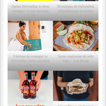
Sorteo DisfrutaBox o cómo
10 ventajas de DisfrutaBox
conseguir tu caja sorpresa
(añadidas) que no sabías
gratis
3 formas de conseguir tu
Tacos mexicanos de pollo
DisfrutaBox Gratis (ventajas
tinga… muy fáciles
de ser suscriptora)