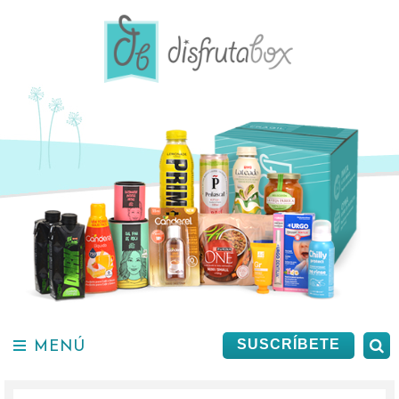
Saltar
al
contenido.
MENÚ
B
SUSCRÍBETE