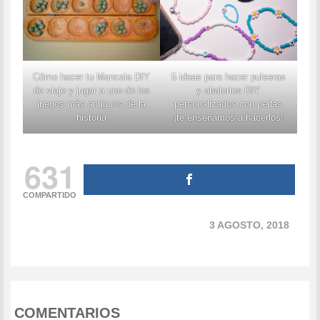
Cómo hacer tu Mancala DIY
5 ideas para hacer pulseras
de viaje y jugar a uno de los
y abalorios DIY
juegos más antiguos de la
personalizados con perlas
historia
¡te enseñamos a hacerlos!
631
COMPARTIDO
3 AGOSTO, 2018
COMENTARIOS