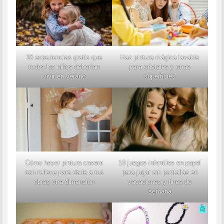
10 experiencias gratis que
Haz pintura mágica lavable
todos los niños deberían
para cristales y otras
vivir en verano
superficies
Cómo hacer pintura casera
10 juegos infantiles en papel
con relieve para darle a tus
para jugar sin pantallas en
obras otra dimensión
vacaciones y fines de
semana