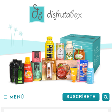
Saltar
al
contenido.
MENÚ
B
SUSCRÍBETE