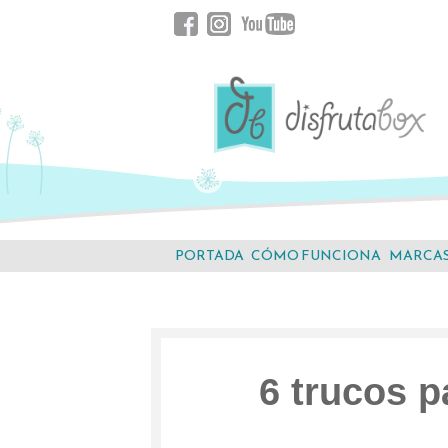
Saltar
Facebook
Instagram
YouTube
al
contenido.
PORTADA
CÓMO FUNCIONA
MARCA
6 trucos p