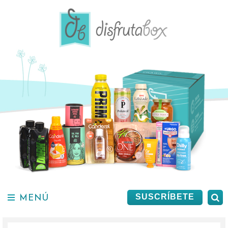
Saltar
al
contenido.
MENÚ
B
SUSCRÍBETE