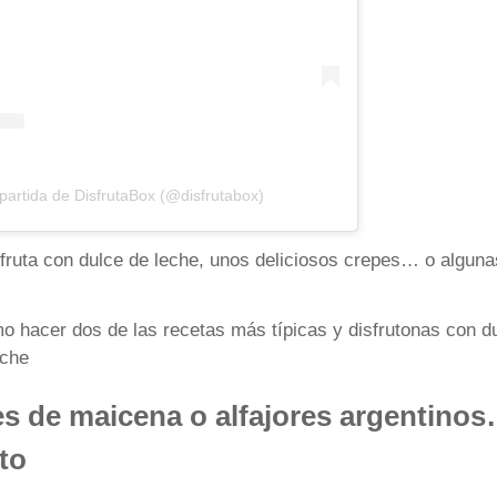
artida de DisfrutaBox (@disfrutabox)
 fruta con dulce de leche, unos deliciosos crepes… o algun
 hacer dos de las recetas más típicas y disfrutonas con du
eche
es de maicena o alfajores argentino
to