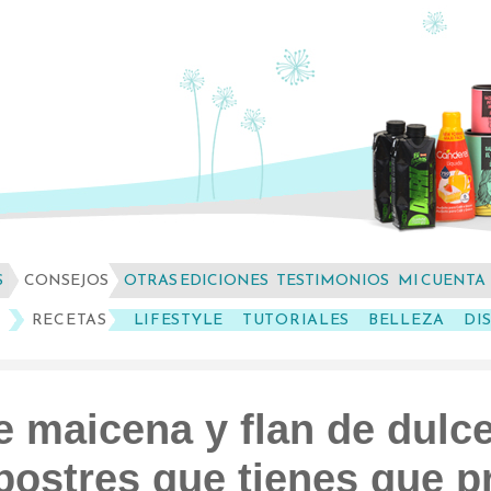
S
CONSEJOS
OTRAS EDICIONES
TESTIMONIOS
MI CUENTA
RECETAS
LIFESTYLE
TUTORIALES
BELLEZA
DI
de maicena y flan de dulc
postres que tienes que p