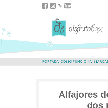
Saltar
Facebook
Instagram
YouTube
al
contenido.
PORTADA
CÓMO FUNCIONA
MARCA
Alfajores 
dos 