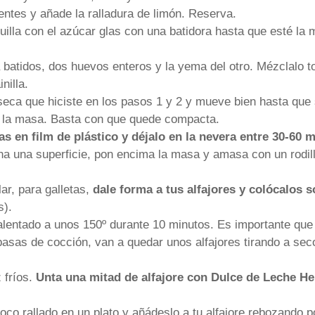
entes y añade la ralladura de limón. Reserva.
uilla con el azúcar glas con una batidora hasta que esté la
batidos, dos huevos enteros y la yema del otro. Mézclalo to
nilla.
seca que hiciste en los pasos 1 y 2 y mueve bien hasta que 
 la masa. Basta con que quede compacta.
as en film de plástico y déjalo en la nevera entre 30-60 
na una superficie, pon encima la masa y amasa con un rodill
ar, para galletas,
dale forma a tus alfajores y colócalos 
s).
alentado a unos 150º durante 10 minutos. Es importante que
asas de cocción, van a quedar unos alfajores tirando a seco
 fríos.
Unta una mitad de alfajore con Dulce de Leche Hel
co rallado en un plato y añádeslo a tu alfajore rebozando po