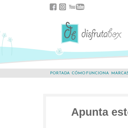
Saltar
Facebook
Instagram
YouTube
al
contenido.
PORTADA
CÓMO FUNCIONA
MARCA
Apunta est