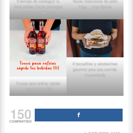
3 formas de conseguir tu
Tacos mexicanos de pollo
DisfrutaBox Gratis (ventajas
tinga… muy fáciles
de ser suscriptora)
4 bocadillos y sándwiches
gourmet para una comida
improvisada
Trucos para enfriar rápido
tus bebidas (II)
150
COMPARTIDO