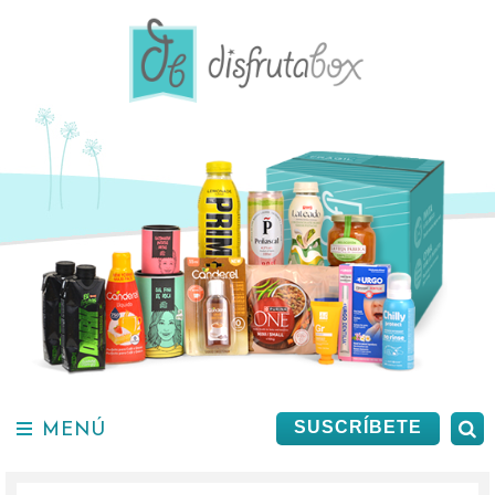
Saltar
al
contenido.
MENÚ
B
SUSCRÍBETE