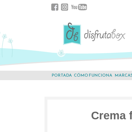
Saltar
Facebook
Instagram
YouTube
al
contenido.
PORTADA
CÓMO FUNCIONA
MARCA
Crema f