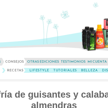
S
CONSEJOS
OTRAS EDICIONES
TESTIMONIOS
MI CUENTA
RECETAS
LIFESTYLE
TUTORIALES
BELLEZA
DI
ría de guisantes y calab
almendras