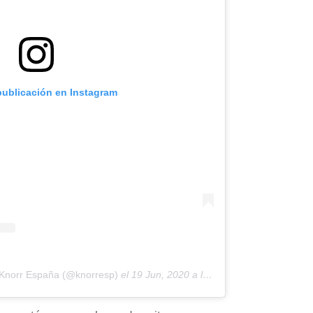
publicación en Instagram
 Knorr España (@knorresp)
el
19 Jun, 2020 a las 5:48 PDT