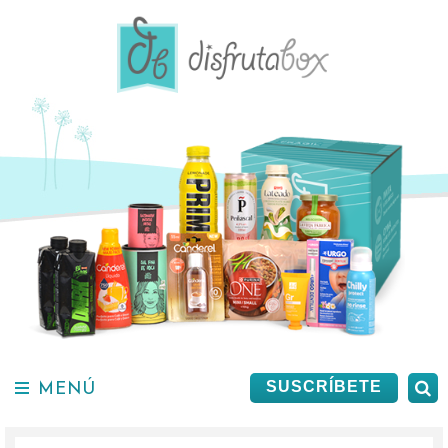
Saltar
al
contenido.
MENÚ
B
SUSCRÍBETE