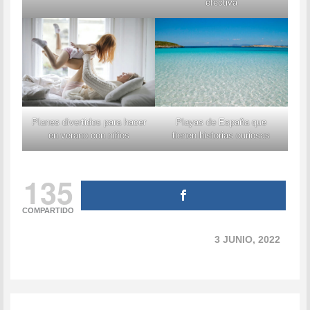
efectiva
Planes divertidos para hacer
Playas de España que
en verano con niños
tienen historias curiosas
135
COMPARTIDO
3 JUNIO, 2022