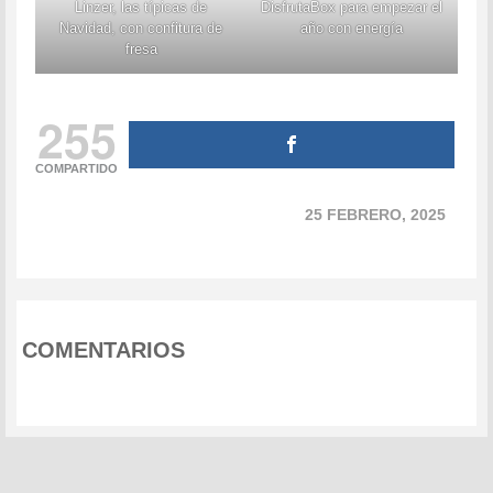
Linzer, las típicas de
DisfrutaBox para empezar el
Navidad, con confitura de
año con energía
fresa
255
COMPARTIDO
25 FEBRERO, 2025
COMENTARIOS