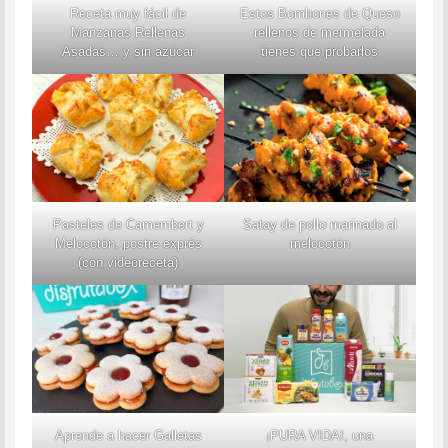
Receta muy fácil de
Estos Bombones de Queso
Manzanas Rellenas
rellenos de mermelada
Asadas… y sin azúcar
tienes que probarlos
Pasteles de Camembert y
Satay de pollo marinado al
Melocotón, postre exprés
melocotón
(con videoreceta)
Aprende a hacer Galletas
¡PURA VIDA!, una