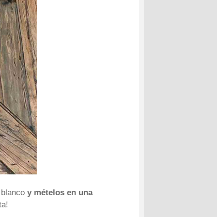
o blanco
y mételos en una
ta!