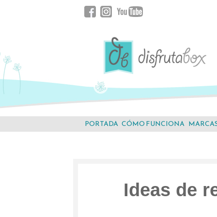
Saltar
Facebook
Instagram
YouTube
al
contenido.
PORTADA
CÓMO FUNCIONA
MARCA
Ideas de r