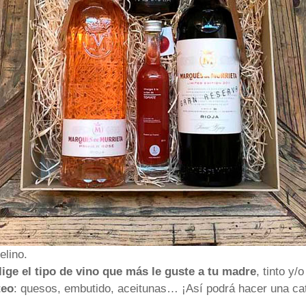
elino.
lige el tipo de vino que más le guste a tu madre
, tinto y/
teo
: quesos, embutido, aceitunas… ¡Así podrá hacer una ca