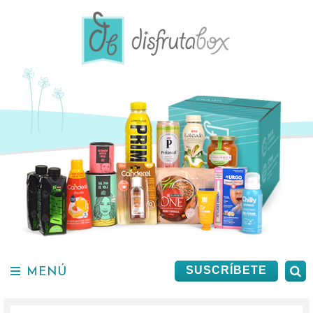
Saltar
al
contenido.
MENÚ
B
SUSCRÍBETE