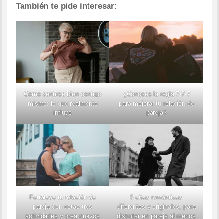
También te pide interesar:
¿Conoces la regla 7-7-7
Cómo sentirse bien contigo
para mejorar tu relación de
mismo: lo que realmente
pareja?
influye
Fortalece tu relación de
5 citas románticas
pareja con estas tres
diferentes y originales, para
actividades y crea nuevos
disfrutar en pareja al menos