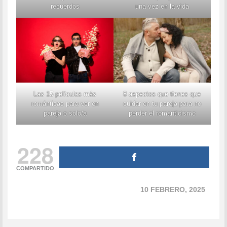
recuerdos
una vez en la vida
Las 15 películas más
8 aspectos que tienes que
románticas para ver en
cuidar en tu pareja para no
pareja o solo/a
perder el romanticismo
228
COMPARTIDO
10 FEBRERO, 2025