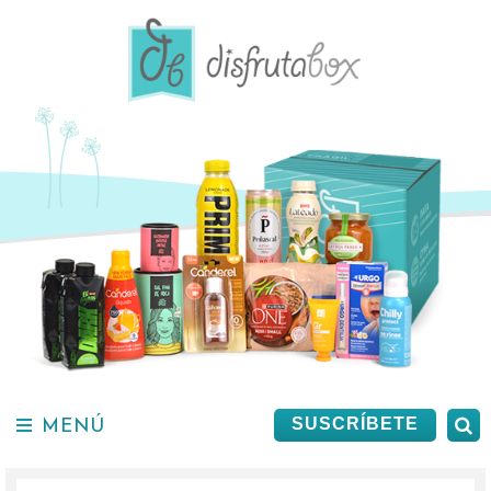
Saltar
al
contenido.
MENÚ
B
SUSCRÍBETE