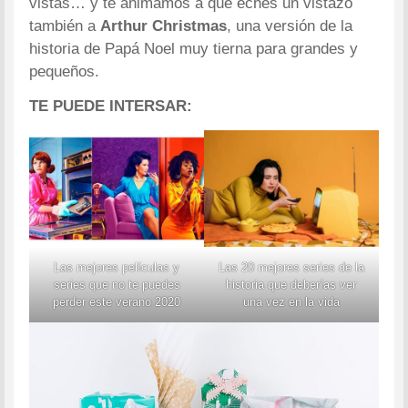
vistas… y te animamos a que eches un vistazo
también a
Arthur Christmas
, una versión de la
historia de Papá Noel muy tierna para grandes y
pequeños.
TE PUEDE INTERSAR:
Las mejores películas y
Las 20 mejores series de la
series que no te puedes
historia que deberías ver
perder este verano 2020
una vez en la vida