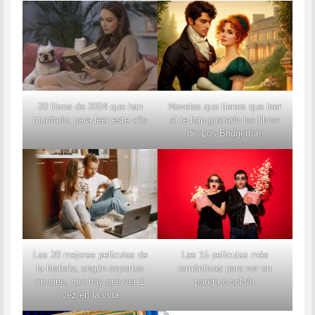
20 libros de 2024 que han
Novelas que tienes que leer
triunfado, para leer este año
si te han gustado los libros
de ‘Los Bridgerton’
Las 20 mejores películas de
Las 15 películas más
la historia, según expertos
románticas para ver en
en cine, que hay que ver 1
pareja o solo/a
vez en la vida