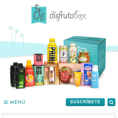
Saltar
al
contenido.
MENÚ
B
SUSCRÍBETE