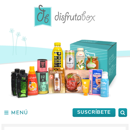
Saltar
al
contenido.
MENÚ
B
SUSCRÍBETE