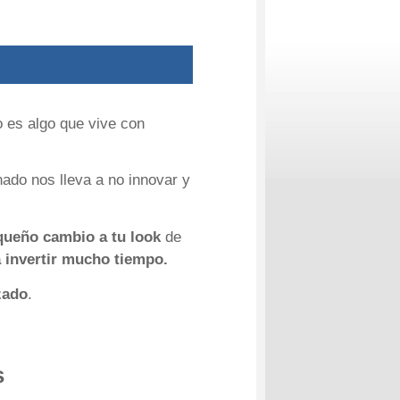
 es algo que vive con
nado nos lleva a no innovar y
equeño cambio a tu look
de
a invertir mucho tiempo.
izado
.
s