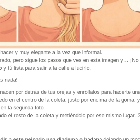
acer y muy elegante a la vez que informal.
ado, pero sigue los pasos que ves en esta imagen y… ¡No t
o
y tú lista para salir a la calle a lucirlo.
ás nada!
acen por detrás de tus orejas y enróllalos para hacerte u
do en el centro de la coleta, justo por encima de la goma, y 
 en la segunda foto.
do el resto de la coleta y metiéndolo por ese mismo lugar. S
dir a este peinado una diadema o badana
dejando un mec