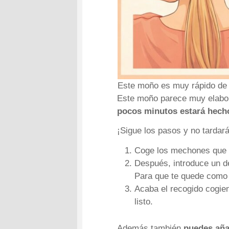
Este moño es muy rápido de h
Este moño parece muy elabor
pocos minutos estará hech
¡Sigue los pasos y no tardar
Coge los mechones que n
Después, introduce un de
Para que te quede como
Acaba el recogido cogien
listo.
Además también
puedes aña