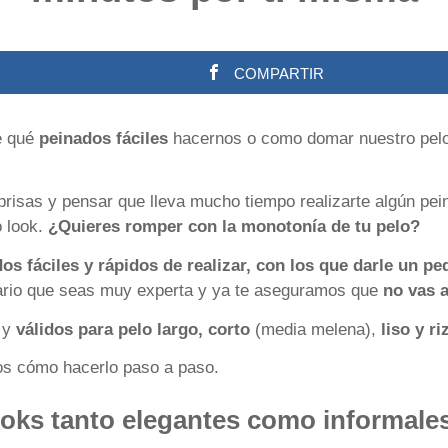
COMPARTIR
e qué
peinados fáciles
hacernos o como domar nuestro pelo
prisas y pensar que lleva mucho tiempo realizarte algún pei
 look.
¿Quieres romper con la monotonía de tu pelo?
os fáciles y rápidos de realizar, con los que darle un p
ario que seas muy experta y ya te aseguramos que
no vas 
 y
válidos para pelo largo, corto
(media melena),
liso y r
os cómo hacerlo paso a paso.
ooks tanto elegantes como informale