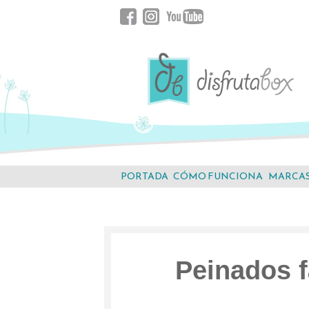
Saltar
Facebook
Instagram
YouTube
al
contenido.
PORTADA
CÓMO FUNCIONA
MARCA
Peinados f